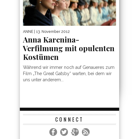
ANNE
| 13. November 2012
Anna Karenina-
Verfilmung mit opulenten
Kostümen
Während wir immer noch auf Genaueres zum
Film „The Great Gatsby“ warten, bei dem wir
uns unter anderem...
CONNECT