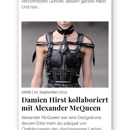
verschmitzten Grinsen, diesem ganzen Mann.
Und nun...
ANNE
| 10. September 2013
Damien Hirst kollaboriert
mit Alexander McQueen
Alexander McQueen war eine Designikone,
dessen Erbe mehr als adäquat von
Chefdesignerin des gleichnamigen Lablels