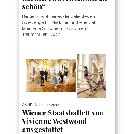
schön“
Barbie ist wohl eines der beliebtesten
Spielzeuge für Mädchen und eine viel
talentierte Stilikone mit absoluten
Traummaßen. Doch...
ANNE
| 6. Januar 2014
Wiener Staatsballett von
Vivienne Westwood
ausgestattet