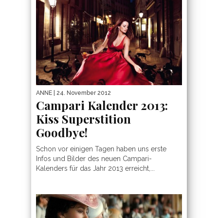
ANNE
| 24. November 2012
Campari Kalender 2013:
Kiss Superstition
Goodbye!
Schon vor einigen Tagen haben uns erste
Infos und Bilder des neuen Campari-
Kalenders für das Jahr 2013 erreicht,...