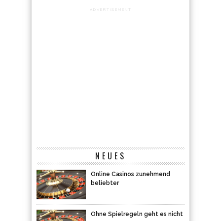
ADVERTISEMENT
NEUES
Online Casinos zunehmend
beliebter
Ohne Spielregeln geht es nicht