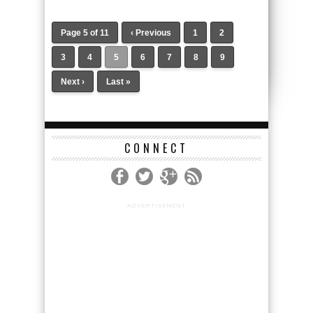
Page 5 of 11
‹ Previous
1
2
3
4
5
6
7
8
9
Next ›
Last »
CONNECT
ADVERTISEMENT