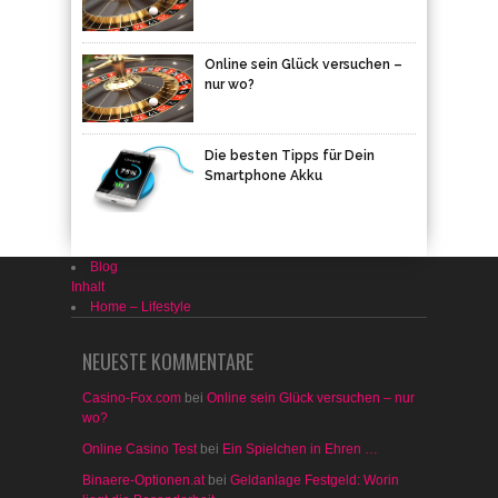
Online sein Glück versuchen –
nur wo?
Die besten Tipps für Dein
Smartphone Akku
Blog
Inhalt
Home – Lifestyle
NEUESTE KOMMENTARE
Casino-Fox.com
bei
Online sein Glück versuchen – nur
wo?
Online Casino Test
bei
Ein Spielchen in Ehren …
Binaere-Optionen.at
bei
Geldanlage Festgeld: Worin