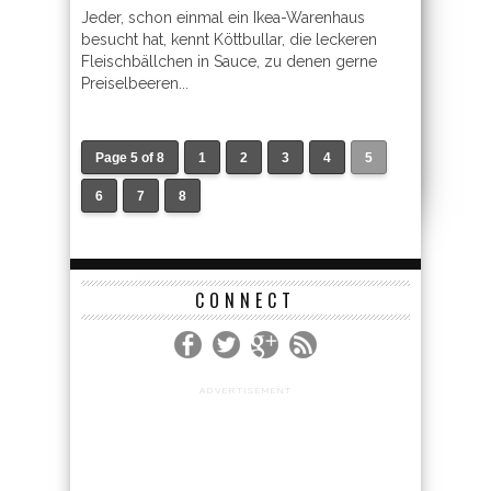
Jeder, schon einmal ein Ikea-Warenhaus
besucht hat, kennt Köttbullar, die leckeren
Fleischbällchen in Sauce, zu denen gerne
Preiselbeeren...
Page 5 of 8
1
2
3
4
5
6
7
8
CONNECT
ADVERTISEMENT