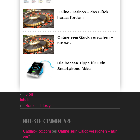
Online-Casinos – das Glück
herausfordern
Online sein Glück versuchen –
nur wo?
Die besten Tipps für Dein
Smartphone Akku
Blog
Inhalt
Home – Lifestyle
NEUESTE KOMMENTARE
Casino-Fox.com
bei
Online sein Glück versuchen – nur
wo?