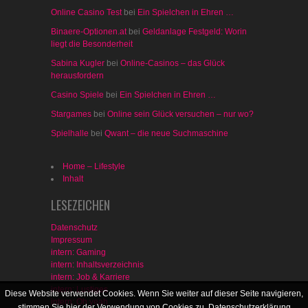
Online Casino Test
bei
Ein Spielchen in Ehren …
Binaere-Optionen.at
bei
Geldanlage Festgeld: Worin
liegt die Besonderheit
Sabina Kugler
bei
Online-Casinos – das Glück
herausfordern
Casino Spiele
bei
Ein Spielchen in Ehren …
Stargames
bei
Online sein Glück versuchen – nur wo?
Spielhalle
bei
Qwant – die neue Suchmaschine
Home – Lifestyle
Inhalt
LESEZEICHEN
Datenschutz
Impressum
intern: Gaming
intern: Inhaltsverzeichnis
intern: Job & Karriere
intern: Lustiges
Diese Website verwendet Cookies. Wenn Sie weiter auf dieser Seite navigieren,
intern: Oh yeah
stimmen Sie hier der Verwendung von Cookies zu.
Datenschutzerklärung