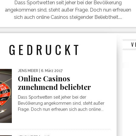
Dass Sportwetten seit jeher bei der Bevölkerung
angekommen sind, steht außer Frage. Doch nun erfreuen
sich auch online Casinos steigender Beliebtheit....
H GEDRUCKT
V
JENS MEIER
| 6. März 2017
Online Casinos
zunehmend beliebter
Dass Sportwetten seit jeher bei der
Bevölkerung angekommen sind, steht außer
Frage. Doch nun erfreuen sich auch online...