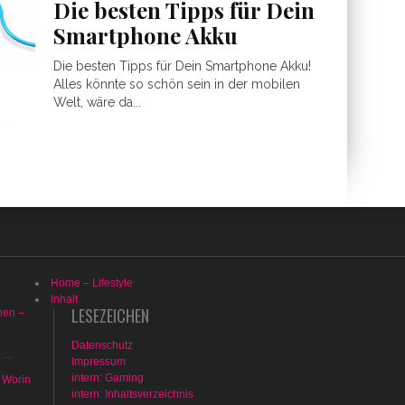
Die besten Tipps für Dein
Smartphone Akku
Die besten Tipps für Dein Smartphone Akku!
Alles könnte so schön sein in der mobilen
Welt, wäre da...
Home – Lifestyle
Inhalt
LESEZEICHEN
hen –
Datenschutz
n …
Impressum
intern: Gaming
 Worin
intern: Inhaltsverzeichnis