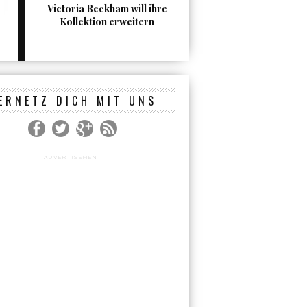
Victoria Beckham will ihre
Kollektion erweitern
ERNETZ DICH MIT UNS
ADVERTISEMENT