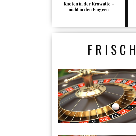
Knoten in der Krawatte –
nicht in den Fingern
FRISC