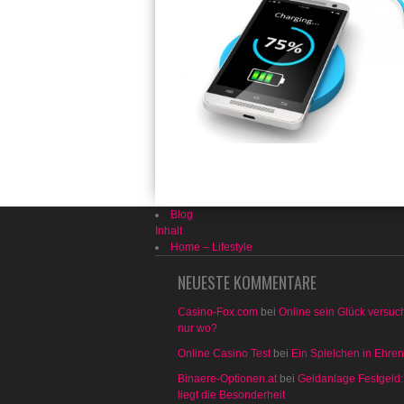
Blog
Inhalt
Home – Lifestyle
NEUESTE KOMMENTARE
Casino-Fox.com
bei
Online sein Glück versuc
nur wo?
Online Casino Test
bei
Ein Spielchen in Ehre
Binaere-Optionen.at
bei
Geldanlage Festgeld:
liegt die Besonderheit