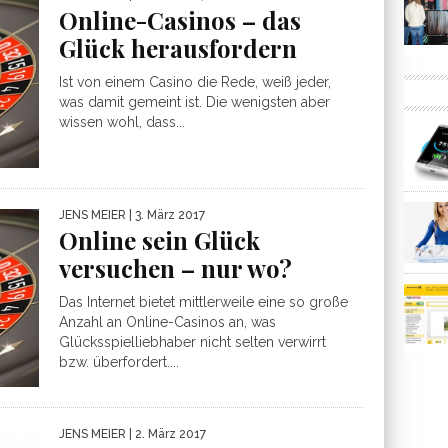
Online-Casinos – das
Glück herausfordern
Ist von einem Casino die Rede, weiß jeder,
was damit gemeint ist. Die wenigsten aber
wissen wohl, dass...
JENS MEIER
| 3. März 2017
Online sein Glück
versuchen – nur wo?
Das Internet bietet mittlerweile eine so große
Anzahl an Online-Casinos an, was
Glücksspielliebhaber nicht selten verwirrt
bzw. überfordert....
JENS MEIER
| 2. März 2017