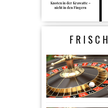
Knoten in der Krawatte –
nicht in den Fingern
FRISC