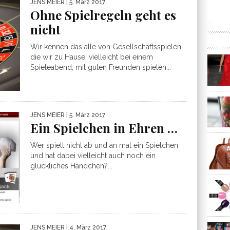
JENS MEIER
| 5. März 2017
Ohne Spielregeln geht es
nicht
Wir kennen das alle von Gesellschaftsspielen,
die wir zu Hause, vielleicht bei einem
Spieleabend, mit guten Freunden spielen...
JENS MEIER
| 5. März 2017
Ein Spielchen in Ehren …
Wer spielt nicht ab und an mal ein Spielchen
und hat dabei vielleicht auch noch ein
glückliches Händchen?...
JENS MEIER
| 4. März 2017