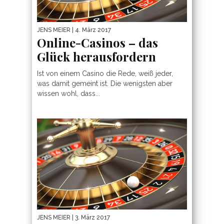
JENS MEIER
| 4. März 2017
Online-Casinos – das
Glück herausfordern
Ist von einem Casino die Rede, weiß jeder,
was damit gemeint ist. Die wenigsten aber
wissen wohl, dass...
JENS MEIER
| 3. März 2017