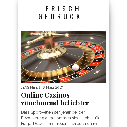
FRISCH
GEDRUCKT
JENS MEIER
| 6. März 2017
Online Casinos
zunehmend beliebter
Dass Sportwetten seit jeher bei der
Bevölkerung angekommen sind, steht außer
Frage. Doch nun erfreuen sich auch online...