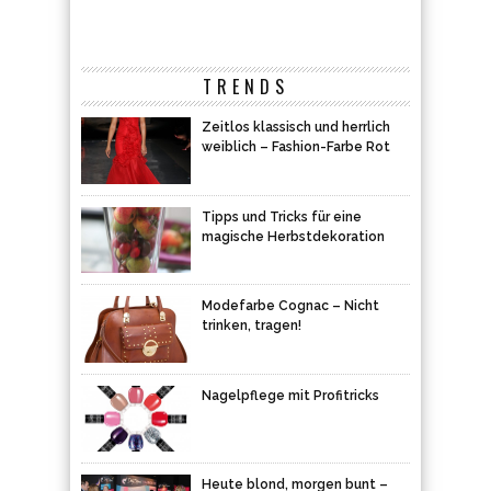
TRENDS
Zeitlos klassisch und herrlich
weiblich – Fashion-Farbe Rot
Tipps und Tricks für eine
magische Herbstdekoration
Modefarbe Cognac – Nicht
trinken, tragen!
Nagelpflege mit Profitricks
Heute blond, morgen bunt –